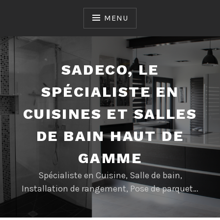
Accéder
au
MENU
contenu
SADECO, LE
SPÉCIALISTE EN
CUISINES ET SALLES
DE BAIN HAUT DE
GAMME
Spécialiste en Cuisine, Salle de bain,
Installation de rangement, Pose de parquet…