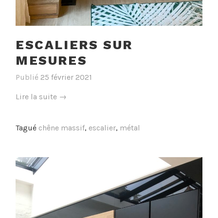
ESCALIERS SUR
MESURES
Publié
25 février 2021
« Escaliers
Lire la suite
→
sur
mesures »
Tagué
chêne massif
,
escalier
,
métal