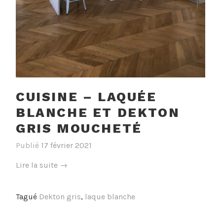
CUISINE – LAQUÉE
BLANCHE ET DEKTON
GRIS MOUCHETÉ
Publié
17 février 2021
« Cuisine
Lire la suite
→
–
Laquée
Tagué
Dekton gris
,
laque blanche
blanche
et