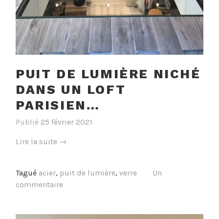
PUIT DE LUMIÈRE NICHÉ
DANS UN LOFT
PARISIEN…
Publié
25 février 2021
« Puit
Lire la suite
→
de
lumière
Tagué
acier
,
puit de lumière
,
verre
Un
niché
commentaire
dans
un
Loft