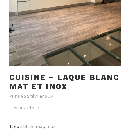
CUISINE – LAQUE BLANC
MAT ET INOX
Publié
25 février 2021
« Cuisine
Lire la suite
→
–
Laque
Tagué
blanc mat
,
inox
blanc