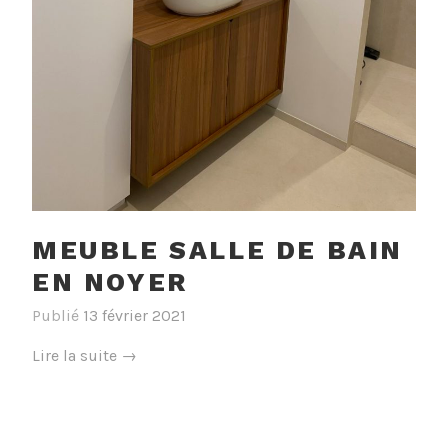
MEUBLE SALLE DE BAIN
EN NOYER
Publié
13 février 2021
« Meuble
Lire la suite
→
salle
de
bain