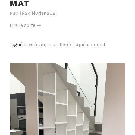
MAT
Publié
24 février 2021
« Cuisine
Lire la suite
→
–
Laqué
Tagué
cave à vin
,
coutellerie
,
laqué noir mat
Noir
Mat »