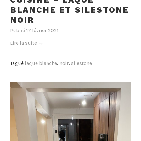
BLANCHE ET SILESTONE
NOIR
Publié
17 février 2021
« Cuisine
Lire la suite
→
–
Laqué
Tagué
laque blanche
,
noir
,
silestone
blanche
et
silestone
noir »