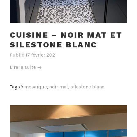
CUISINE – NOIR MAT ET
SILESTONE BLANC
Publié
17 février 2021
« Cuisine
Lire la suite
→
–
Noir
Tagué
mosaïque
,
noir mat
,
silestone blanc
mat
et
silestone
blanc »