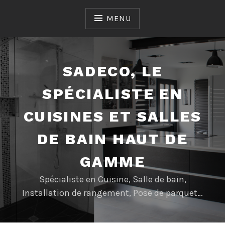
Accéder
au
MENU
contenu
SADECO, LE
SPÉCIALISTE EN
CUISINES ET SALLES
DE BAIN HAUT DE
GAMME
Spécialiste en Cuisine, Salle de bain,
Installation de rangement, Pose de parquet…