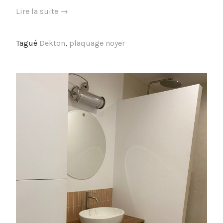
« Cuisine
Lire la suite
→
–
Plaquage
Tagué
Dekton
,
plaquage noyer
noyer »