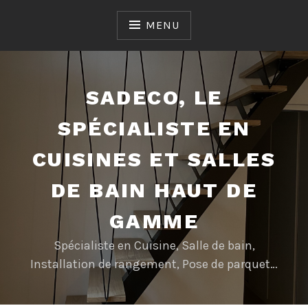
Accéder
au
MENU
contenu
SADECO, LE
SPÉCIALISTE EN
CUISINES ET SALLES
DE BAIN HAUT DE
GAMME
Spécialiste en Cuisine, Salle de bain,
Installation de rangement, Pose de parquet…