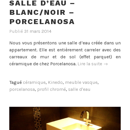
SALLE D’EAU –
BLANC/NOIR –
PORCELANOSA
Publié
31 mars 2014
Nous vous présentons une salle d’eau créée dans un
appartement. Elle est entièrement carreler avec des
carreaux de mur et de sol (effet parquet) en
« Salle
céramique de chez Porcelanosa.
Lire la suite
→
d’eau
–
Tagué
céramique
,
Kinedo
,
meuble vasque
,
Blanc/noir
porcelanosa
,
profil chromé
,
salle d'eau
–
Porcelanosa 