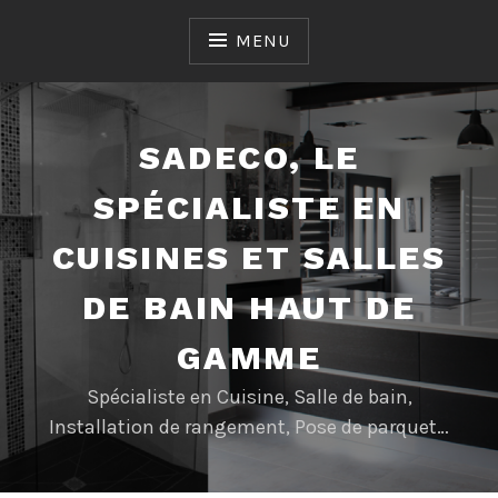
Accéder
au
MENU
contenu
SADECO, LE
SPÉCIALISTE EN
CUISINES ET SALLES
DE BAIN HAUT DE
GAMME
Spécialiste en Cuisine, Salle de bain,
Installation de rangement, Pose de parquet…