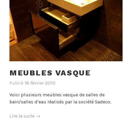
MEUBLES VASQUE
Publié
18 février 2010
Voici plusieurs meubles vasque de salles de
bain/salles d’eau réalisés par la société Sadeco.
« Meubles
Lire la suite
→
vasque »