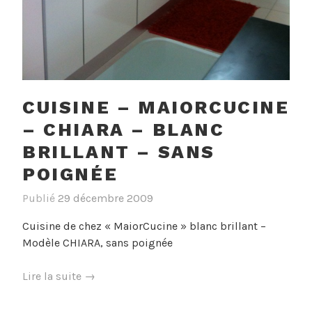
CUISINE – MAIORCUCINE
– CHIARA – BLANC
BRILLANT – SANS
POIGNÉE
Publié
29 décembre 2009
Cuisine de chez « MaiorCucine » blanc brillant –
Modèle CHIARA, sans poignée
« Cuisine
Lire la suite
→
–
MaiorCucine