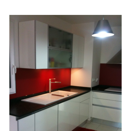
–
Blanc
brillant
/
verre
rouge »