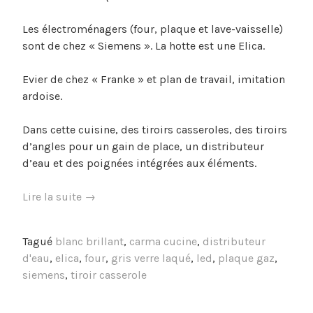
Les électroménagers (four, plaque et lave-vaisselle)
sont de chez « Siemens ». La hotte est une Elica.
Evier de chez « Franke » et plan de travail, imitation
ardoise.
Dans cette cuisine, des tiroirs casseroles, des tiroirs
d’angles pour un gain de place, un distributeur
d’eau et des poignées intégrées aux éléments.
« Cuisine
Lire la suite
→
de
maison
Tagué
blanc brillant
,
carma cucine
,
distributeur
–
d'eau
,
elica
,
four
,
gris verre laqué
,
led
,
plaque gaz
,
CarmaCucine
siemens
,
tiroir casserole
–
Smile