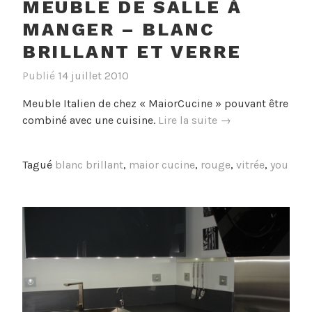
MEUBLE DE SALLE À
MANGER – BLANC
BRILLANT ET VERRE
Publié
14 juillet 2010
Meuble Italien de chez « MaiorCucine » pouvant être
« Meuble
combiné avec une cuisine.
Lire la suite
→
de
salle
Tagué
blanc brillant
,
maior cucine
,
rouge
,
vitrée
,
you
à
manger
–
Blanc
brillant
et
verre »