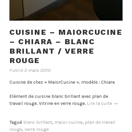
CUISINE – MAIORCUCINE
– CHIARA – BLANC
BRILLANT / VERRE
ROUGE
Publié
2 mars 2010
Cuisine de chez « MaiorCucine », modèle : Chiara
Elément de cuisine blanc brillant avec plan de
« Cuisin
travail rouge. Vitrine en verre rouge.
Lire la suite
→
–
MaiorCu
Tagué
blanc brillant
,
maior cucine
,
plan de travail
–
rouge
,
verre rouge
Chiara