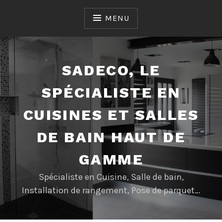
Accéder
au
MENU
contenu
SADECO, LE
SPÉCIALISTE EN
CUISINES ET SALLES
DE BAIN HAUT DE
GAMME
Spécialiste en Cuisine, Salle de bain,
Installation de rangement, Pose de parquet…