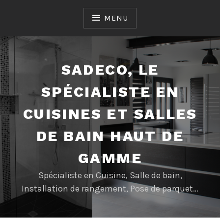
Accéder
au
MENU
contenu
SADECO, LE
SPÉCIALISTE EN
CUISINES ET SALLES
DE BAIN HAUT DE
GAMME
Spécialiste en Cuisine, Salle de bain,
Installation de rangement, Pose de parquet…