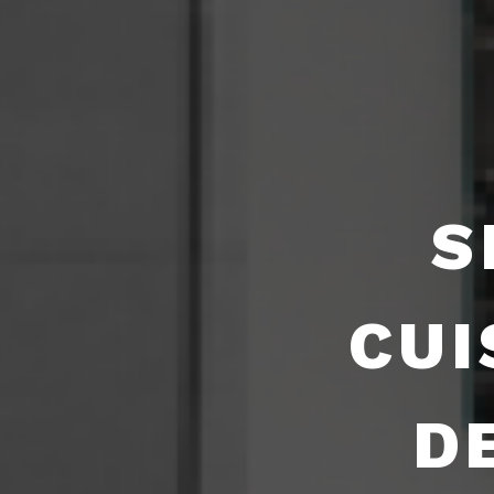
S
CUI
D