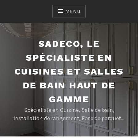
Accéder
au
MENU
contenu
SADECO, LE
SPÉCIALISTE EN
CUISINES ET SALLES
DE BAIN HAUT DE
GAMME
Spécialiste en Cuisine, Salle de bain,
Installation de rangement, Pose de parquet…