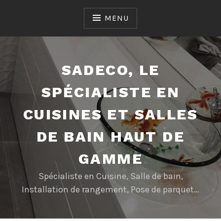
Accéder
au
MENU
contenu
SADECO, LE
SPÉCIALISTE EN
CUISINES ET SALLES
DE BAIN HAUT DE
GAMME
Spécialiste en Cuisine, Salle de bain,
Installation de rangement, Pose de parquet…