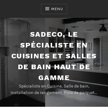
Accéder
au
MENU
contenu
SADECO, LE
SPÉCIALISTE EN
CUISINES ET SALLES
DE BAIN HAUT DE
GAMME
Spécialiste en Cuisine, Salle de bain,
Installation de rangement, Pose de parquet…