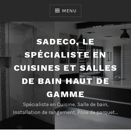
Accéder
au
MENU
contenu
SADECO, LE
SPÉCIALISTE EN
CUISINES ET SALLES
DE BAIN HAUT DE
GAMME
Spécialiste en Cuisine, Salle de bain,
Installation de rangement, Pose de parquet…