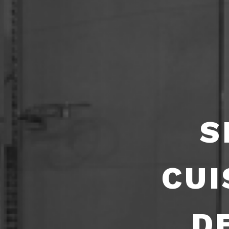
S
CUI
D