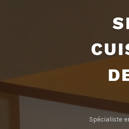
S
CUI
D
Spécialiste e