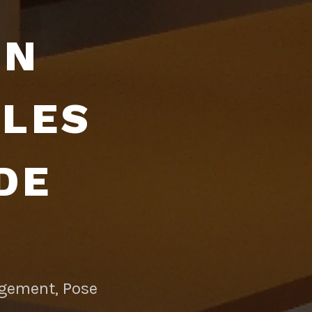
EN
LLES
DE
angement, Pose