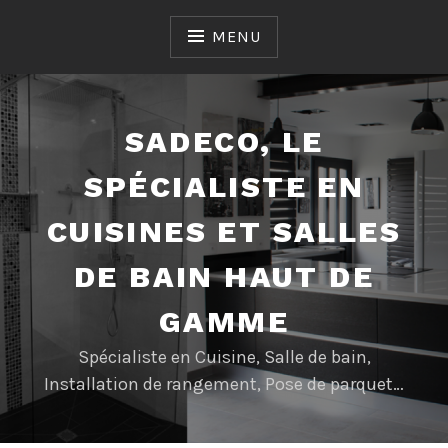
Accéder
au
MENU
contenu
SADECO, LE
SPÉCIALISTE EN
CUISINES ET SALLES
DE BAIN HAUT DE
GAMME
Spécialiste en Cuisine, Salle de bain,
Installation de rangement, Pose de parquet…