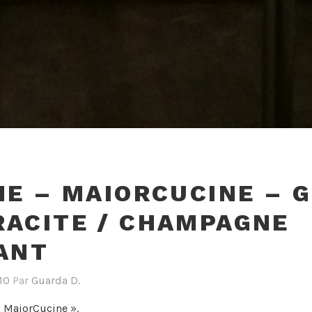
NE – MAIORCUCINE – G
ACITE / CHAMPAGNE
ANT
10
Par
Guarda D.
« MaiorCucine ».