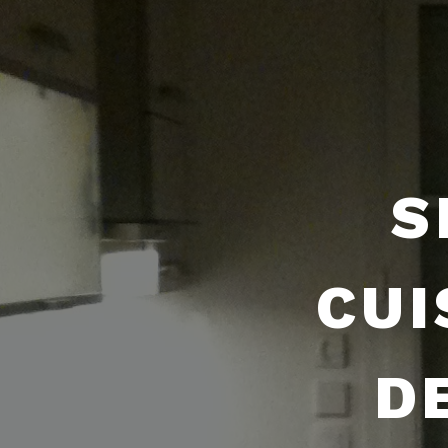
S
CUI
D