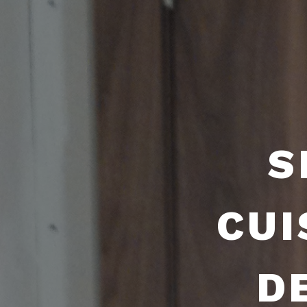
S
CUI
D