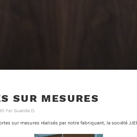
S SUR MESURES
10
Par
Guarda D.
ortes sur mesures réalisés par notre fabriquant, la société JJE