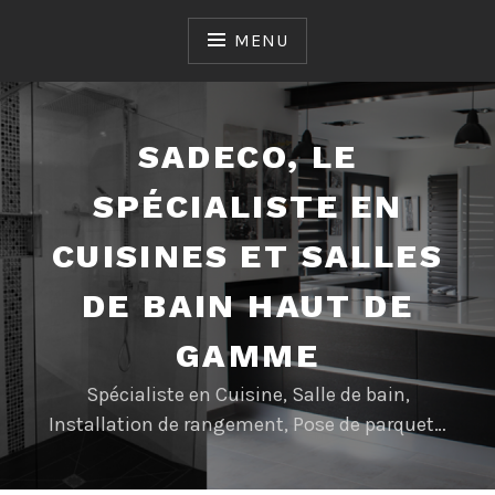
Accéder
au
MENU
contenu
SADECO, LE
SPÉCIALISTE EN
CUISINES ET SALLES
DE BAIN HAUT DE
GAMME
Spécialiste en Cuisine, Salle de bain,
Installation de rangement, Pose de parquet…